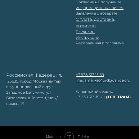
Согласие на получение
информационных писем
Заявление о возврате
Оплата, доставка,
возвраты
Вакансии
Инструкции
Реферальная программа
Российская Федерация,
+7 938 313 15 69
megamarket4ord@yandex.ru
125635, город Москва, вн.тер.
г. муниципальный округ
Клиентский сервис
Западное Дегунино, ул.
+7 938 313-15-69
(
ТЕЛЕГРАМ
)
Базовская, д. 1а, стр. 1, этаж/
помещ 1/1
Tilda
Made on