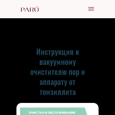
Инструкция к
вакуумному
очистителю пор и
аппарату от
тонзиллита