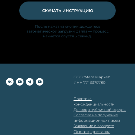
СКАЧАТЬ ИНСТРУКЦИЮ
После нажатия кнопки дождитесь
автоматической загрузки файла — процесс
начнётся спустя 5 секунд.
ООО "Мега Маркет"
ИНН 7743370780
Политика
конфиденциальности
Д
оговор публичной оферты
Согласие на получение
информационных писем
Заявление о возврате
Оплата, доставка,