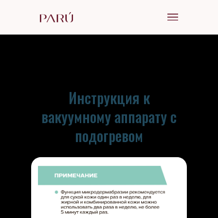
Инструкция к
вакуумному аппарату с
подогревом