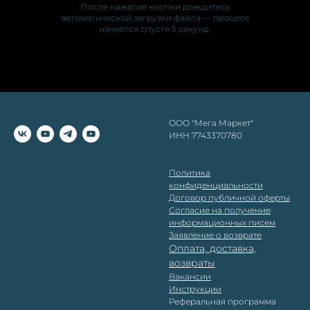
После нажатия кнопки дождитесь
автоматической загрузки файла — процесс
начнётся спустя 5 секунд.
ООО "Мега Маркет"
ИНН 7743370780
Политика
конфиденциальности
Д
оговор публичной оферты
Согласие на получение
информационных писем
Заявление о возврате
Оплата, доставка,
возвраты
Вакансии
Инструкции
Реферальная программа