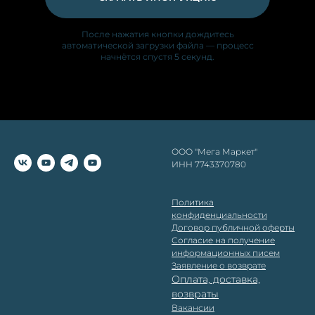
После нажатия кнопки дождитесь
автоматической загрузки файла — процесс
начнётся спустя 5 секунд.
ООО "Мега Маркет"
ИНН 7743370780
Политика
конфиденциальности
Д
оговор публичной оферты
Согласие на получение
информационных писем
Заявление о возврате
Оплата, доставка,
возвраты
Вакансии