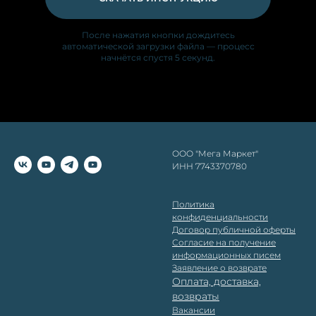
После нажатия кнопки дождитесь
автоматической загрузки файла — процесс
начнётся спустя 5 секунд.
ООО "Мега Маркет"
ИНН 7743370780
Политика
конфиденциальности
Д
оговор публичной оферты
Согласие на получение
информационных писем
Заявление о возврате
Оплата, доставка,
возвраты
Вакансии