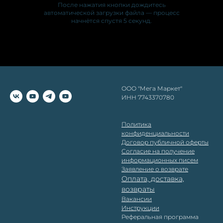
После нажатия кнопки дождитесь
автоматической загрузки файла — процесс
начнётся спустя 5 секунд.
ООО "Мега Маркет"
ИНН 7743370780
Политика
конфиденциальности
Д
оговор публичной оферты
Согласие на получение
информационных писем
Заявление о возврате
Оплата, доставка,
возвраты
Вакансии
Инструкции
Реферальная программа