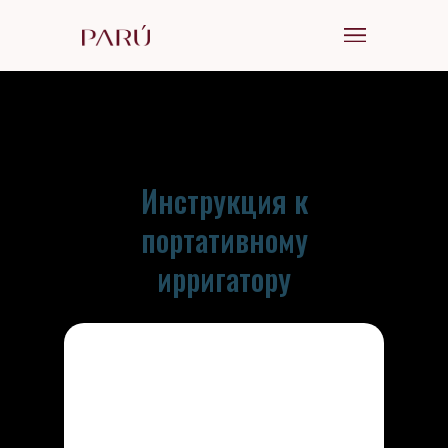
Инструкция к
портативному
ирригатору