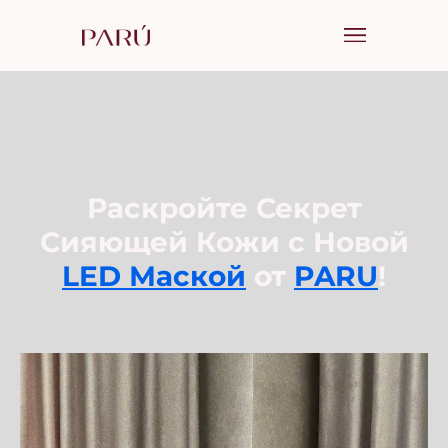
Раскройте Секрет
Сияющей Кожи с Новой
LED Маской
от
PARU
!