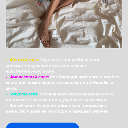
• Желтый свет:
Улучшает кровообращение,
снимает покраснения и успокаивает
чувствительную кожу.
• Фиолетовый свет:
Комбинация красного и синего
света для комплексного омоложения и борьбы с
акне.
• Голубой свет:
Успокаивает раздраженную кожу,
уменьшает воспаления и улучшает цвет лица.
• Белый свет: Ускоряет обменные процессы в
коже, улучшает ее текстуру и придает сияние.