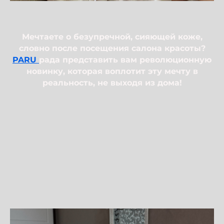
Мечтаете о безупречной, сияющей коже,
словно после посещения салона красоты?
PARU
рада представить вам революционную
новинку, которая воплотит эту мечту в
реальность, не выходя из дома!