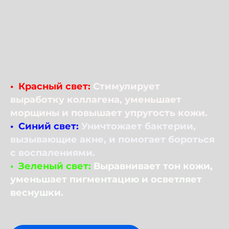
• Красный свет:
Стимулирует
выработку коллагена, уменьшает
морщины и повышает упругость кожи.
• Синий свет:
Уничтожает бактерии,
вызывающие акне, и помогает бороться
с воспалениями.
• Зеленый свет:
Выравнивает тон кожи,
уменьшает пигментацию и осветляет
веснушки.