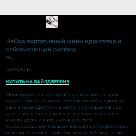
Набор портативный мини ирригатор и
отбеливающий раствор
SKU:
3699,00
р.
КУПИТЬ НА ВАЙЛДБЕРРИЗ
Мини ирригатор для зубов под высоким напором
выдает струю жидкости, которая способна очистить
самые труднодоступные места. С помощью напора
воды вы можете в домашних условиях выполнить
массаж десен и в разы улучшить свое
кровообращение. Насадки подходят для эффективной
очистки карманов, пробелов между зубами, а также