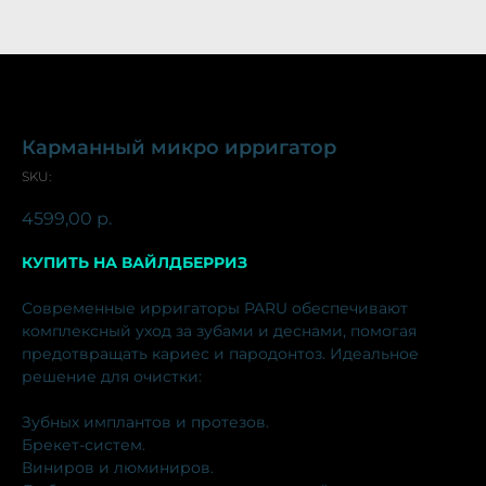
Карманный микро ирригатор
SKU:
4599,00
р.
КУПИТЬ НА ВАЙЛДБЕРРИЗ
Современные ирригаторы PARU обеспечивают
комплексный уход за зубами и деснами, помогая
предотвращать кариес и пародонтоз. Идеальное
решение для очистки:
Зубных имплантов и протезов.
Брекет-систем.
Виниров и люминиров.